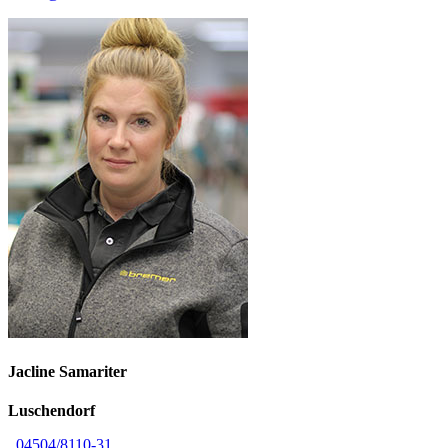
Jacline
Samariter
Luschendorf
04504/8110-31