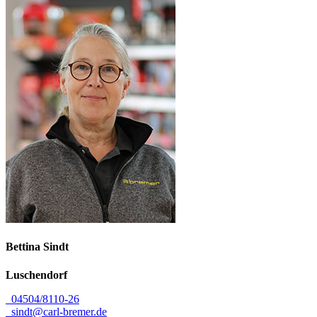
Bettina
Sindt
Luschendorf
04504/8110-26
sindt@carl-bremer.de