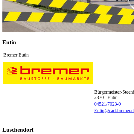
Eutin
Bremer Eutin
Bürgermeister-Steenb
23701
Eutin
04521/7023-0
Eutin@carl-bremer.d
Luschendorf